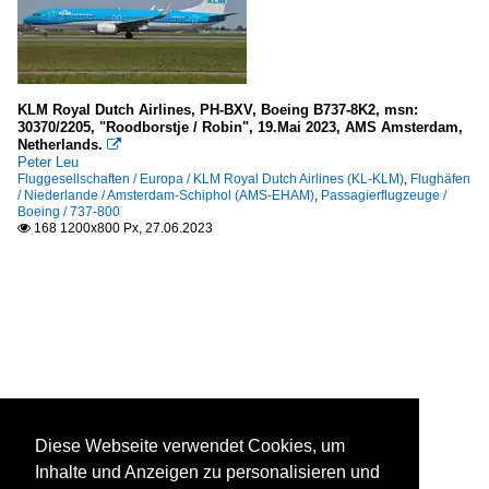
KLM Royal Dutch Airlines, PH-BXV, Boeing B737-8K2, msn:
30370/2205, "Roodborstje / Robin", 19.Mai 2023, AMS Amsterdam,
Netherlands.

Peter Leu
Fluggesellschaften / Europa / KLM Royal Dutch Airlines (KL-KLM)
,
Flughäfen
/ Niederlande / Amsterdam-Schiphol (AMS-EHAM)
,
Passagierflugzeuge /
Boeing / 737-800
168 1200x800 Px, 27.06.2023

Diese Webseite verwendet Cookies, um
Inhalte und Anzeigen zu personalisieren und