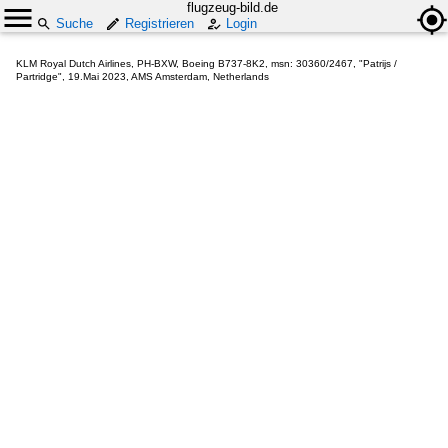
flugzeug-bild.de
Suche
Registrieren
Login
KLM Royal Dutch Airlines, PH-BXW, Boeing B737-8K2, msn: 30360/2467, "Patrijs /
Partridge", 19.Mai 2023, AMS Amsterdam, Netherlands