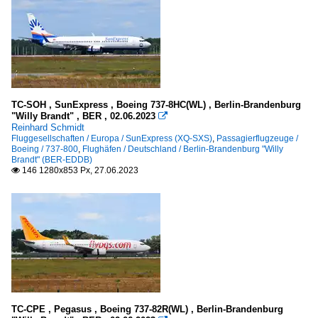
TC-SOH , SunExpress , Boeing 737-8HC(WL) , Berlin-Brandenburg
"Willy Brandt" , BER , 02.06.2023

Reinhard Schmidt
Fluggesellschaften / Europa / SunExpress (XQ-SXS)
,
Passagierflugzeuge /
Boeing / 737-800
,
Flughäfen / Deutschland / Berlin-Brandenburg "Willy
Brandt" (BER-EDDB)
146 1280x853 Px, 27.06.2023

TC-CPE , Pegasus , Boeing 737-82R(WL) , Berlin-Brandenburg