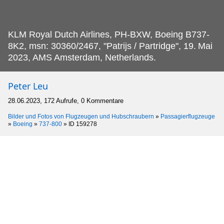
KLM Royal Dutch Airlines, PH-BXW, Boeing B737-
8K2, msn: 30360/2467, "Patrijs / Partridge", 19.
Mai
2023, AMS Amsterdam, Netherlands.
Peter Leu
28.06.2023, 172 Aufrufe, 0 Kommentare
Bilder und Fotos von Flugzeugen und Hubschraubern
»
Passagierflugzeuge
»
Boeing
»
737-800
»
ID 159278