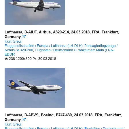
Lufthansa, D-AIUF, Airbus, A320-214, 24.03.2018, FRA, Frankfurt,
Germany

Kurt Greul
Fluggesellschaften / Europa / Lufthansa (LH-DLH)
,
Passagierflugzeuge /
Airbus / A 320-200
,
Flughäfen / Deutschland / Frankfurt am Main (FRA-
EDDF)
238 1200x800 Px, 30.03.2018

Lufthansa, D-ABVS, Boeing, B747-430, 24.03.2018, FRA, Frankfurt,
Germany

Kurt Greul
Fluggesellschaften / Europa / Lufthansa (LH-DLH)
,
Flughäfen / Deutschland /