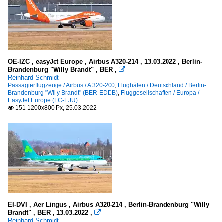
OE-IZC , easyJet Europe , Airbus A320-214 , 13.03.2022 , Berlin-
Brandenburg "Willy Brandt" , BER ,

Reinhard Schmidt
Passagierflugzeuge / Airbus / A 320-200
,
Flughäfen / Deutschland / Berlin-
Brandenburg "Willy Brandt" (BER-EDDB)
,
Fluggesellschaften / Europa /
EasyJet Europe (EC-EJU)
151 1200x800 Px, 25.03.2022

EI-DVI , Aer Lingus , Airbus A320-214 , Berlin-Brandenburg "Willy
Brandt" , BER , 13.03.2022 ,

Reinhard Schmidt