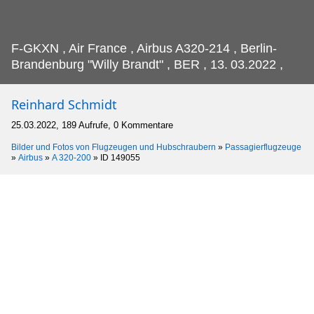
F-GKXN , Air France , Airbus A320-214 , Berlin-
Brandenburg "Willy Brandt" , BER , 13.
03.2022 ,
Reinhard Schmidt
25.03.2022, 189 Aufrufe, 0 Kommentare
Bilder und Fotos von Flugzeugen und Hubschraubern
»
Passagierflugzeuge
»
Airbus
»
A 320-200
»
ID 149055