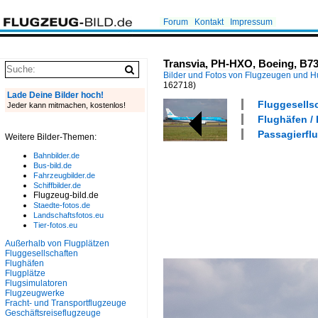
Forum
Kontakt
Impressum
Transvia, PH-HXO, Boeing, B73
Bilder und Fotos von Flugzeugen und 
162718)
Lade Deine Bilder hoch!
Fluggesellsc
Jeder kann mitmachen, kostenlos!
Flughäfen /
Passagierflu
Weitere Bilder-Themen:
Bahnbilder.de
Bus-bild.de
Fahrzeugbilder.de
Schiffbilder.de
Flugzeug-bild.de
Staedte-fotos.de
Landschaftsfotos.eu
Tier-fotos.eu
Außerhalb von Flugplätzen
Fluggesellschaften
Flughäfen
Flugplätze
Flugsimulatoren
Flugzeugwerke
Fracht- und Transportflugzeuge
Geschäftsreiseflugzeuge