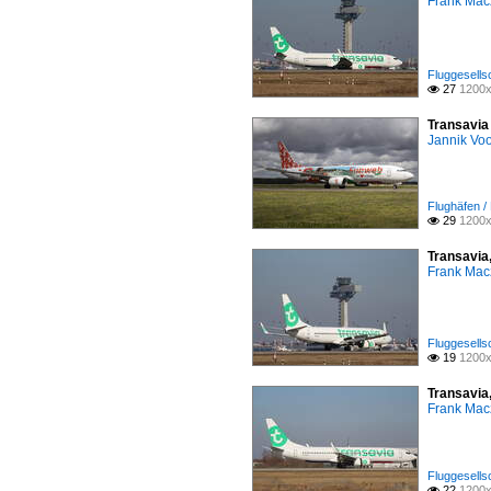
Frank Mac
Fluggesells
27
1200x

Transavia
Jannik Vo
Flughäfen 
29
1200x

Transavia
Frank Mac
Fluggesells
19
1200x

Transavia
Frank Mac
Fluggesells
22
1200x
