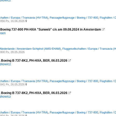
zkowicz
chaften / Europa / Transavia (HV-TRA)
,
Passagierflugzeuge / Boeing / 737-800
,
Flughäfen / 
856 Px, 16.06.2026

 Boeing 737-800 PH-HXA "Sunweb" c/s am 09.08.2024 in Amsterdam

osen
/ Niederlande / Amsterdam-Schiphol (AMS-EHAM)
,
Fluggesellschaften / Europa / Transavia 
800 Px, 28.05.2026
, Boeing B 737-8K2, PH-HXA, BER, 06.03.2026

zkowicz
chaften / Europa / Transavia (HV-TRA)
,
Passagierflugzeuge / Boeing / 737-800
,
Flughäfen / 
841 Px, 26.05.2026

, Boeing B 737-8K2, PH-HXA, BER, 06.03.2026

zkowicz
chaften / Europa / Transavia (HV-TRA)
,
Passagierflugzeuge / Boeing / 737-800
,
Flughäfen / 
804 Px, 26.05.2026
