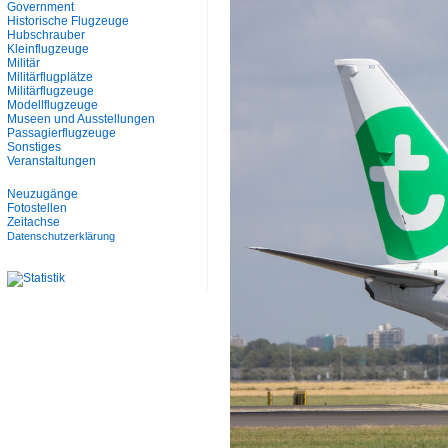
Government
Historische Flugzeuge
Hubschrauber
Kleinflugzeuge
Militär
Militärflugplätze
Militärflugzeuge
Modellflugzeuge
Museen und Ausstellungen
Passagierflugzeuge
Sonstiges
Veranstaltungen
Neuzugänge
Fotostellen
Zeitachse
Datenschutzerklärung