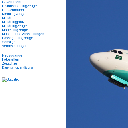
Government
Historische Flugzeuge
Hubschrauber
Kleinflugzeuge
Militär
Militärflugplätze
Militärflugzeuge
Modellflugzeuge
Museen und Ausstellungen
Passagierflugzeuge
Sonstiges
Veranstaltungen
Neuzugänge
Fotostellen
Zeitachse
Datenschutzerklärung