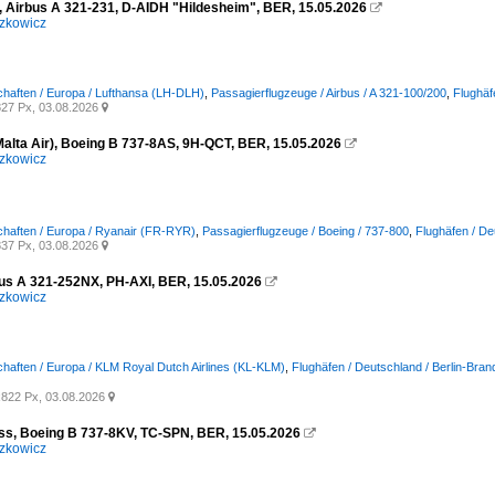
, Airbus A 321-231, D-AIDH "Hildesheim", BER, 15.05.2026

zkowicz
chaften / Europa / Lufthansa (LH-DLH)
,
Passagierflugzeuge / Airbus / A 321-100/200
,
Flughäf
27 Px, 03.08.2026

Malta Air), Boeing B 737-8AS, 9H-QCT, BER, 15.05.2026

zkowicz
chaften / Europa / Ryanair (FR-RYR)
,
Passagierflugzeuge / Boeing / 737-800
,
Flughäfen / De
37 Px, 03.08.2026

us A 321-252NX, PH-AXI, BER, 15.05.2026

zkowicz
chaften / Europa / KLM Royal Dutch Airlines (KL-KLM)
,
Flughäfen / Deutschland / Berlin-Bra
822 Px, 03.08.2026

s, Boeing B 737-8KV, TC-SPN, BER, 15.05.2026

zkowicz