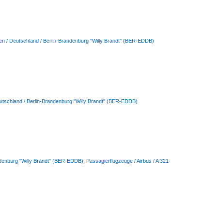
en / Deutschland / Berlin-Brandenburg "Willy Brandt" (BER-EDDB)
utschland / Berlin-Brandenburg "Willy Brandt" (BER-EDDB)
ndenburg "Willy Brandt" (BER-EDDB)
,
Passagierflugzeuge / Airbus / A 321-