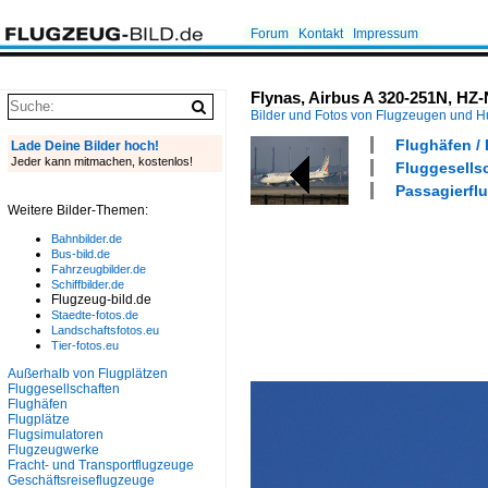
Forum
Kontakt
Impressum
Flynas, Airbus A 320-251N, HZ
Bilder und Fotos von Flugzeugen und 
Flughäfen /
Lade Deine Bilder hoch!
Jeder kann mitmachen, kostenlos!
Fluggesellsc
Passagierflu
Weitere Bilder-Themen:
Bahnbilder.de
Bus-bild.de
Fahrzeugbilder.de
Schiffbilder.de
Flugzeug-bild.de
Staedte-fotos.de
Landschaftsfotos.eu
Tier-fotos.eu
Außerhalb von Flugplätzen
Fluggesellschaften
Flughäfen
Flugplätze
Flugsimulatoren
Flugzeugwerke
Fracht- und Transportflugzeuge
Geschäftsreiseflugzeuge