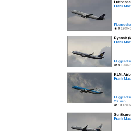
Lufthansa
Frank Mac
Fluggesells
9
1200x8

Ryanair (
Frank Mac
Fluggesells
9
1200x8

KLM, Airb
Frank Mac
Fluggesells
200 neo
10
1200x

SunExpres
Frank Mac