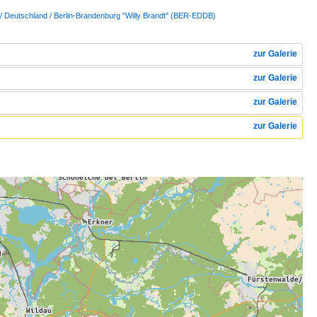
/ Deutschland / Berlin-Brandenburg "Willy Brandt" (BER-EDDB)
zur Galerie
zur Galerie
zur Galerie
zur Galerie