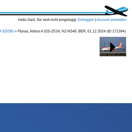
Hallo Gast, Sie sind nicht eingeloggt.
Einloggen
|
Account anmelden
BER-EDDB)
»
Flynas, Airbus A 320-251N, HZ-NS46, BER, 01.12.2024
(ID 171394)