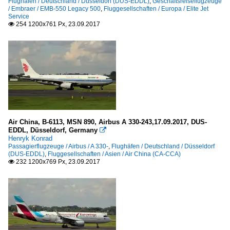
Flughäfen / Deutschland / Düsseldorf (DUS-EDDL)
,
Geschäftsreiseflugzeuge
/ Embraer / EMB-550 Legacy 500
,
Fluggesellschaften / Europa / Elite Jet
Service
254 1200x761 Px, 23.09.2017

Air China, B-6113, MSN 890, Airbus A 330-243,17.09.2017, DUS-
EDDL, Düsseldorf, Germany

Henryk Konrad
Passagierflugzeuge / Airbus / A 330-
,
Flughäfen / Deutschland / Düsseldorf
(DUS-EDDL)
,
Fluggesellschaften / Asien / Air China (CA-CCA)
232 1200x769 Px, 23.09.2017
