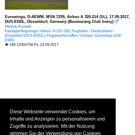
Eurowings, D-AEWM, MSN 7259, Airbus A 320-214 (SL), 17.09.2017,
DUS-EDDL, Düsseldorf, Germany (Boomerang Club livery)

Henryk Konrad
Passagierflugzeuge / Airbus / A 320-200
,
Flughäfen / Deutschland /
Düsseldorf (DUS-EDDL)
,
Fluggesellschaften / Europa / Eurowings (EW-
EWG)
196 1200x758 Px, 23.09.2017

Diese Webseite verwendet Cookies, um
Inhalte und Anzeigen zu personalisieren und
Zugriffe zu analysieren. Mit der Nutzung
stimmen Sie der Verwendung von Cookies