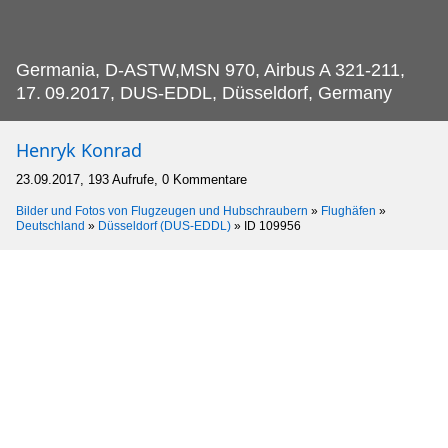
Germania, D-ASTW,MSN 970, Airbus A 321-211,
17.
09.2017, DUS-EDDL, Düsseldorf, Germany
Henryk Konrad
23.09.2017, 193 Aufrufe, 0 Kommentare
Bilder und Fotos von Flugzeugen und Hubschraubern
»
Flughäfen
»
Deutschland
»
Düsseldorf (DUS-EDDL)
»
ID 109956