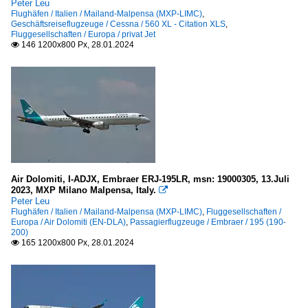
Peter Leu
Flughäfen / Italien / Mailand-Malpensa (MXP-LIMC)
,
Geschäftsreiseflugzeuge / Cessna / 560 XL - Citation XLS
,
Fluggesellschaften / Europa / privat Jet
146 1200x800 Px, 28.01.2024

Air Dolomiti, I-ADJX, Embraer ERJ-195LR, msn: 19000305, 13.Juli
2023, MXP Milano Malpensa, Italy.

Peter Leu
Flughäfen / Italien / Mailand-Malpensa (MXP-LIMC)
,
Fluggesellschaften /
Europa / Air Dolomiti (EN-DLA)
,
Passagierflugzeuge / Embraer / 195 (190-
200)
165 1200x800 Px, 28.01.2024
