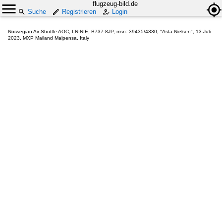
flugzeug-bild.de
Suche
Registrieren
Login
Norwegian Air Shuttle AOC, LN-NIE, B737-8JP, msn: 39435/4330, "Asta Nielsen", 13.Juli
2023, MXP Mailand Malpensa, Italy