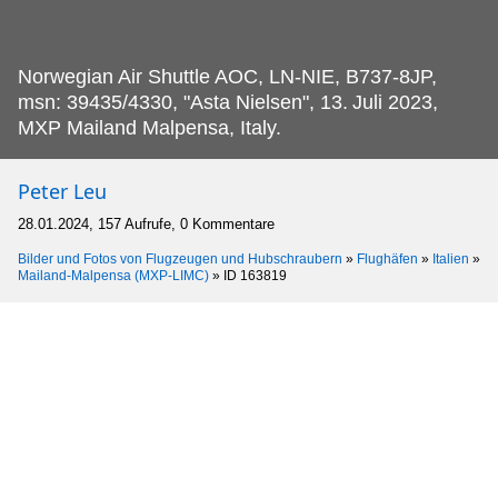
Norwegian Air Shuttle AOC, LN-NIE, B737-8JP,
msn: 39435/4330, "Asta Nielsen", 13.
Juli 2023,
MXP Mailand Malpensa, Italy.
Peter Leu
28.01.2024, 157 Aufrufe, 0 Kommentare
Bilder und Fotos von Flugzeugen und Hubschraubern
»
Flughäfen
»
Italien
»
Mailand-Malpensa (MXP-LIMC)
»
ID 163819