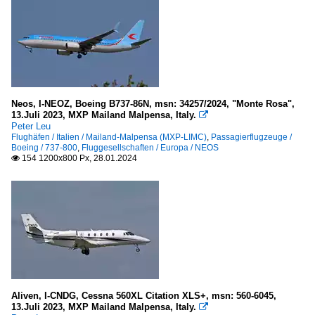
Neos, I-NEOZ, Boeing B737-86N, msn: 34257/2024, "Monte Rosa",
13.Juli 2023, MXP Mailand Malpensa, Italy.

Peter Leu
Flughäfen / Italien / Mailand-Malpensa (MXP-LIMC)
,
Passagierflugzeuge /
Boeing / 737-800
,
Fluggesellschaften / Europa / NEOS
154 1200x800 Px, 28.01.2024

Aliven, I-CNDG, Cessna 560XL Citation XLS+, msn: 560-6045,
13.Juli 2023, MXP Mailand Malpensa, Italy.
