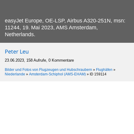
easyJet Europe, OE-LSP, Airbus A320-251N, msn:
11244, 19.
Mai 2023, AMS Amsterdam,
Netherlands.
Peter Leu
23.06.2023, 158 Aufrufe, 0 Kommentare
Bilder und Fotos von Flugzeugen und Hubschraubern
»
Flughäfen
»
Niederlande
»
Amsterdam-Schiphol (AMS-EHAM)
»
ID 159114