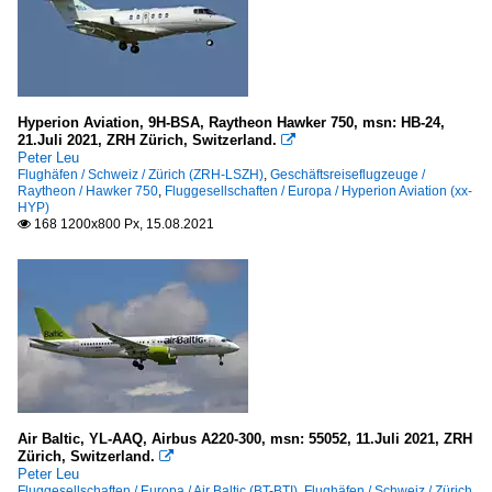
Hyperion Aviation, 9H-BSA, Raytheon Hawker 750, msn: HB-24,
21.Juli 2021, ZRH Zürich, Switzerland.

Peter Leu
Flughäfen / Schweiz / Zürich (ZRH-LSZH)
,
Geschäftsreiseflugzeuge /
Raytheon / Hawker 750
,
Fluggesellschaften / Europa / Hyperion Aviation (xx-
HYP)
168 1200x800 Px, 15.08.2021

Air Baltic, YL-AAQ, Airbus A220-300, msn: 55052, 11.Juli 2021, ZRH
Zürich, Switzerland.

Peter Leu
Fluggesellschaften / Europa / Air Baltic (BT-BTI)
,
Flughäfen / Schweiz / Zürich