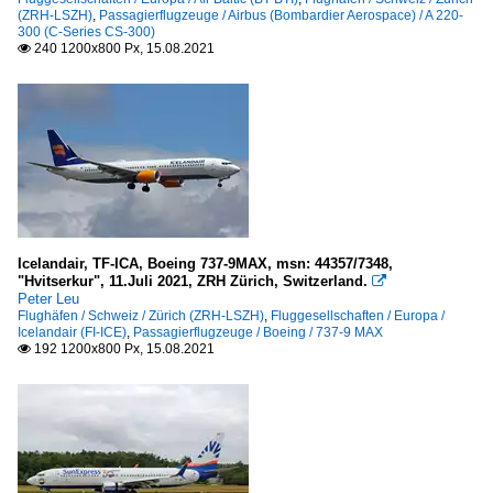
(ZRH-LSZH)
,
Passagierflugzeuge / Airbus (Bombardier Aerospace) / A 220-
300 (C-Series CS-300)
240 1200x800 Px, 15.08.2021

Icelandair, TF-ICA, Boeing 737-9MAX, msn: 44357/7348,
"Hvitserkur", 11.Juli 2021, ZRH Zürich, Switzerland.

Peter Leu
Flughäfen / Schweiz / Zürich (ZRH-LSZH)
,
Fluggesellschaften / Europa /
Icelandair (FI-ICE)
,
Passagierflugzeuge / Boeing / 737-9 MAX
192 1200x800 Px, 15.08.2021
