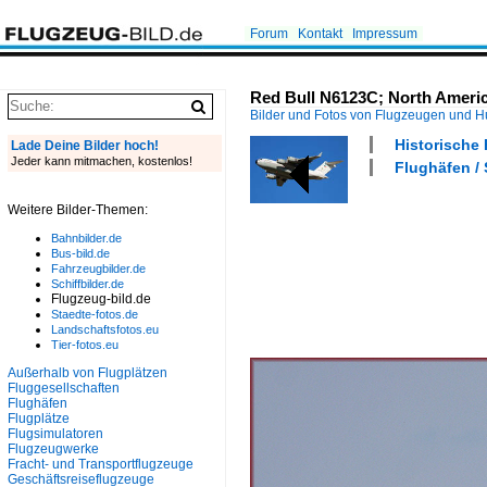
Forum
Kontakt
Impressum
Red Bull N6123C; North Americ
Bilder und Fotos von Flugzeugen und 
Historische 
Lade Deine Bilder hoch!
Jeder kann mitmachen, kostenlos!
Flughäfen /
Weitere Bilder-Themen:
Bahnbilder.de
Bus-bild.de
Fahrzeugbilder.de
Schiffbilder.de
Flugzeug-bild.de
Staedte-fotos.de
Landschaftsfotos.eu
Tier-fotos.eu
Außerhalb von Flugplätzen
Fluggesellschaften
Flughäfen
Flugplätze
Flugsimulatoren
Flugzeugwerke
Fracht- und Transportflugzeuge
Geschäftsreiseflugzeuge