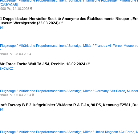
 Flugzeuge / Militärische Propellermaschinen / Sonstige
,
Historische Flugzeuge / Militärische
 (CA3/YCAB)
900 Px, 14.10.2025

11 Doppeldecker, Hersteller Societé Anonyme des Établissements Nieuport, E
museum Wernigerode (23.03.2024)

er
 Flugzeuge / Militärische Propellermaschinen / Sonstige
,
Militär / France / Air Force
,
Museen un
e
x900 Px, 28.03.2024
ir Force Focke Wulf TA-154, Rechlin, 18.02.2024

zkowicz
 Flugzeuge / Militärische Propellermaschinen / Sonstige
,
Militär / Germany / Air Force
,
Museen
x900 Px, 05.03.2024

craft Factory B.E.2, luftgekühlter V8-Motor R.A.F.-1a, 90 PS, Kennung E2581, 
er
 Flugzeuge / Militärische Propellermaschinen / Sonstige
,
Militär / United Kingdom / Air Force
,
M