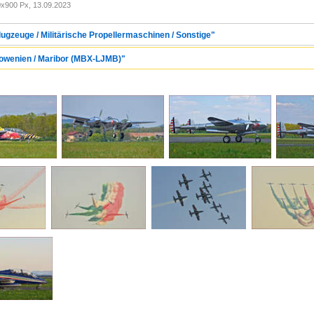
x900 Px, 13.09.2023
lugzeuge / Militärische Propellermaschinen / Sonstige"
Slowenien / Maribor (MBX-LJMB)"