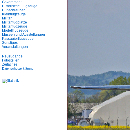
Government
Historische Flugzeuge
Hubschrauber
Kleinflugzeuge
Militär
Militärflugplätze
Militärflugzeuge
Modellflugzeuge
Museen und Ausstellungen
Passagierflugzeuge
Sonstiges
Veranstaltungen
Neuzugänge
Fotostellen
Zeitachse
Datenschutzerklärung