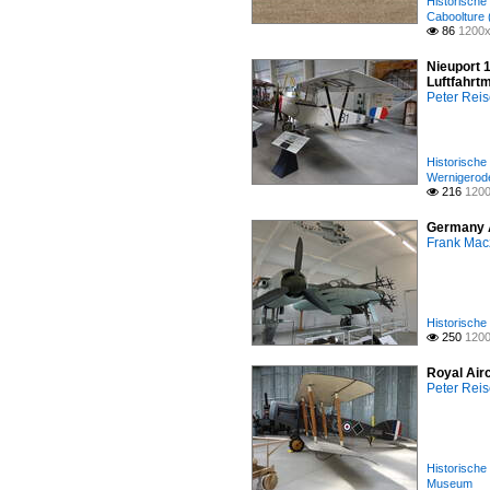
Historische
Caboolture
86
1200x

Nieuport 
Luftfahrt
Peter Reis
Historische
Wernigerod
216
1200

Germany A
Frank Mac
Historische
250
1200

Royal Air
Peter Reis
Historische
Museum