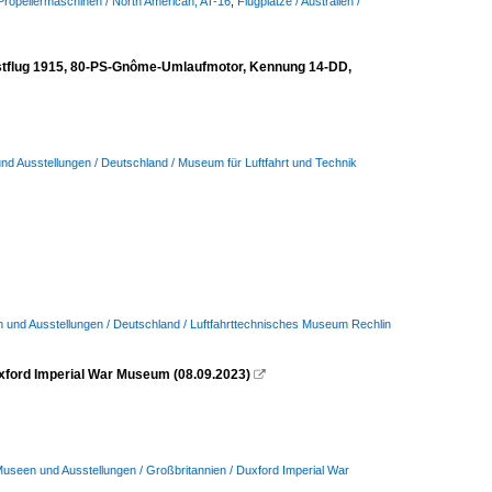
 Propellermaschinen / North American, AT-16
,
Flugplätze / Australien /
rstflug 1915, 80-PS-Gnôme-Umlaufmotor, Kennung 14-DD,
d Ausstellungen / Deutschland / Museum für Luftfahrt und Technik
 und Ausstellungen / Deutschland / Luftfahrttechnisches Museum Rechlin
Duxford Imperial War Museum (08.09.2023)

useen und Ausstellungen / Großbritannien / Duxford Imperial War