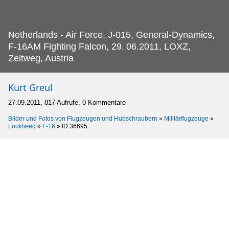
Netherlands - Air Force, J-015, General-Dynamics,
F-16AM Fighting Falcon, 29.
06.2011, LOXZ,
Zeltweg, Austria
Kurt Greul
27.09.2011, 817 Aufrufe, 0 Kommentare
Bilder und Fotos von Flugzeugen und Hubschraubern
»
Militärflugzeuge
»
Lockheed
»
F-16
»
ID 36695