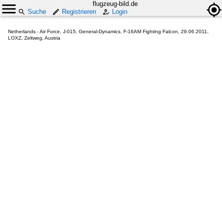
flugzeug-bild.de
Suche
Registrieren
Login
Netherlands - Air Force, J-015, General-Dynamics, F-16AM Fighting Falcon, 29.06.2011,
LOXZ, Zeltweg, Austria