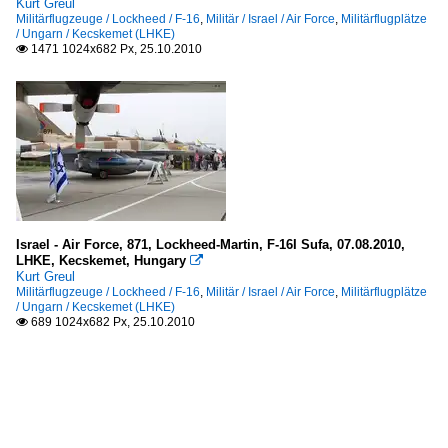
Kurt Greul
Militärflugzeuge / Lockheed / F-16
,
Militär / Israel / Air Force
,
Militärflugplätze
/ Ungarn / Kecskemet (LHKE)
1471 1024x682 Px, 25.10.2010

Israel - Air Force, 871, Lockheed-Martin, F-16I Sufa, 07.08.2010,
LHKE, Kecskemet, Hungary

Kurt Greul
Militärflugzeuge / Lockheed / F-16
,
Militär / Israel / Air Force
,
Militärflugplätze
/ Ungarn / Kecskemet (LHKE)
689 1024x682 Px, 25.10.2010
