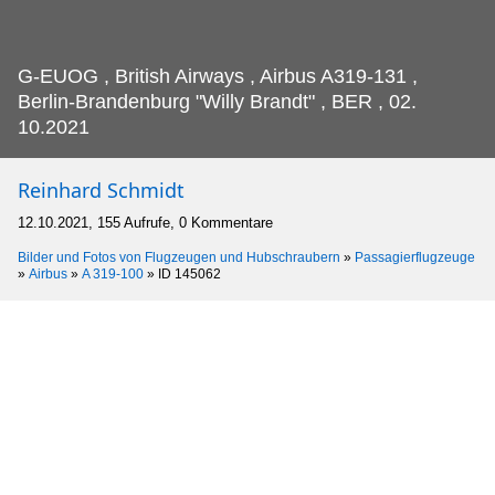
G-EUOG , British Airways , Airbus A319-131 ,
Berlin-Brandenburg "Willy Brandt" , BER , 02.
10.2021
Reinhard Schmidt
12.10.2021, 155 Aufrufe, 0 Kommentare
Bilder und Fotos von Flugzeugen und Hubschraubern
»
Passagierflugzeuge
»
Airbus
»
A 319-100
»
ID 145062