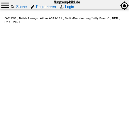
flugzeug-bild.de
Suche
Registrieren
Login
G-EUOG , British Airways , Airbus A319-131 , Berlin-Brandenburg "Willy Brandt" , BER ,
02.10.2021