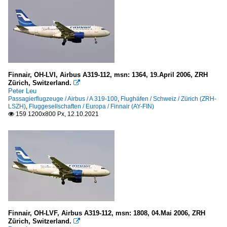
Finnair, OH-LVI, Airbus A319-112, msn: 1364, 19.April 2006, ZRH
Zürich, Switzerland.

Peter Leu
Passagierflugzeuge / Airbus / A 319-100
,
Flughäfen / Schweiz / Zürich (ZRH-
LSZH)
,
Fluggesellschaften / Europa / Finnair (AY-FIN)
159 1200x800 Px, 12.10.2021

Finnair, OH-LVF, Airbus A319-112, msn: 1808, 04.Mai 2006, ZRH
Zürich, Switzerland.
