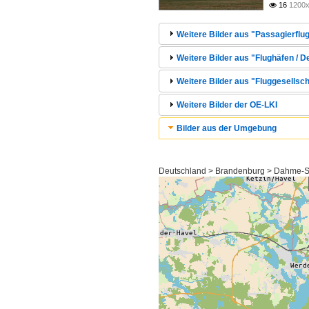
16
1200x

Weitere Bilder aus "Passagierflug
Weitere Bilder aus "Flughäfen / 
Weitere Bilder aus "Fluggesellsc
Weitere Bilder der OE-LKI
Bilder aus der Umgebung
Deutschland > Brandenburg > Dahme-S