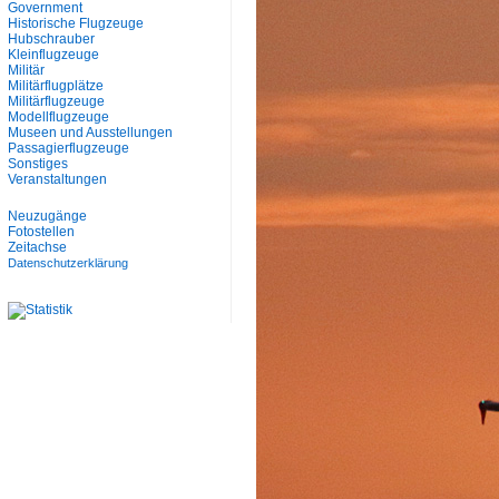
Government
Historische Flugzeuge
Hubschrauber
Kleinflugzeuge
Militär
Militärflugplätze
Militärflugzeuge
Modellflugzeuge
Museen und Ausstellungen
Passagierflugzeuge
Sonstiges
Veranstaltungen
Neuzugänge
Fotostellen
Zeitachse
Datenschutzerklärung