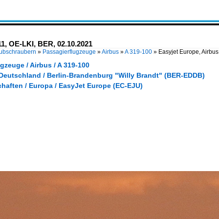
11, OE-LKI, BER, 02.10.2021
Hubschraubern
»
Passagierflugzeuge
»
Airbus
»
A 319-100
»
Easyjet Europe, Airbu
gzeuge / Airbus / A 319-100
 Deutschland / Berlin-Brandenburg "Willy Brandt" (BER-EDDB)
chaften / Europa / EasyJet Europe (EC-EJU)