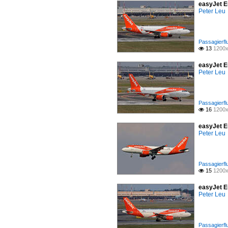
easyJet E
Peter Leu
Passagierfl
13
1200x

easyJet E
Peter Leu
Passagierfl
16
1200x

easyJet E
Peter Leu
Passagierfl
15
1200x

easyJet E
Peter Leu
Passagierfl