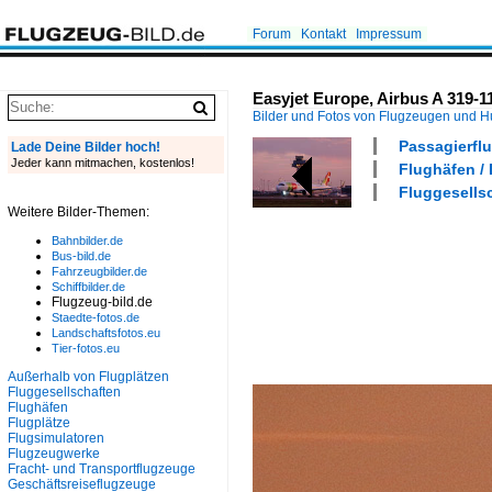
Forum
Kontakt
Impressum
Easyjet Europe, Airbus A 319-1
Bilder und Fotos von Flugzeugen und 
Passagierflu
Lade Deine Bilder hoch!
Jeder kann mitmachen, kostenlos!
Flughäfen /
Fluggesells
Weitere Bilder-Themen:
Bahnbilder.de
Bus-bild.de
Fahrzeugbilder.de
Schiffbilder.de
Flugzeug-bild.de
Staedte-fotos.de
Landschaftsfotos.eu
Tier-fotos.eu
Außerhalb von Flugplätzen
Fluggesellschaften
Flughäfen
Flugplätze
Flugsimulatoren
Flugzeugwerke
Fracht- und Transportflugzeuge
Geschäftsreiseflugzeuge