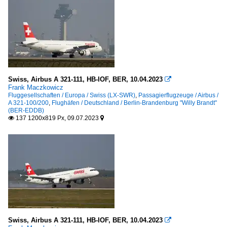
Swiss, Airbus A 321-111, HB-IOF, BER, 10.04.2023

Frank Maczkowicz
Fluggesellschaften / Europa / Swiss (LX-SWR)
,
Passagierflugzeuge / Airbus /
A 321-100/200
,
Flughäfen / Deutschland / Berlin-Brandenburg "Willy Brandt"
(BER-EDDB)
137 1200x819 Px, 09.07.2023


Swiss, Airbus A 321-111, HB-IOF, BER, 10.04.2023
