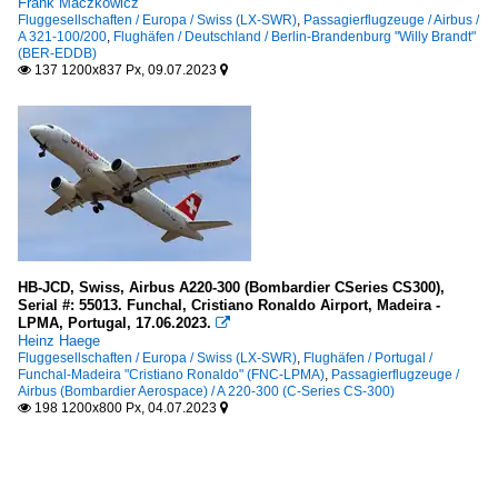
Frank Maczkowicz
Fluggesellschaften / Europa / Swiss (LX-SWR)
,
Passagierflugzeuge / Airbus /
A 321-100/200
,
Flughäfen / Deutschland / Berlin-Brandenburg "Willy Brandt"
(BER-EDDB)
137 1200x837 Px, 09.07.2023


HB-JCD, Swiss, Airbus A220-300 (Bombardier CSeries CS300),
Serial #: 55013. Funchal, Cristiano Ronaldo Airport, Madeira -
LPMA, Portugal, 17.06.2023.

Heinz Haege
Fluggesellschaften / Europa / Swiss (LX-SWR)
,
Flughäfen / Portugal /
Funchal-Madeira "Cristiano Ronaldo" (FNC-LPMA)
,
Passagierflugzeuge /
Airbus (Bombardier Aerospace) / A 220-300 (C-Series CS-300)
198 1200x800 Px, 04.07.2023

