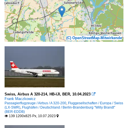
(C) OpenStreetMap-Mitwirkende
Swiss, Airbus A 320-214, HB-IJI, BER, 10.04.2023

Frank Maczkowicz
Passagierflugzeuge / Airbus / A 320-200
,
Fluggesellschaften / Europa / Swiss
(LX-SWR)
,
Flughäfen / Deutschland / Berlin-Brandenburg "Willy Brandt"
(BER-EDDB)
139 1200x825 Px, 10.07.2023

