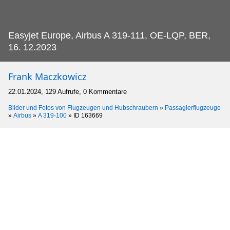
Easyjet Europe, Airbus A 319-111, OE-LQP, BER,
16.
12.2023
Frank Maczkowicz
22.01.2024, 129 Aufrufe, 0 Kommentare
Bilder und Fotos von Flugzeugen und Hubschraubern
»
Passagierflugzeuge
»
Airbus
»
A 319-100
»
ID 163669