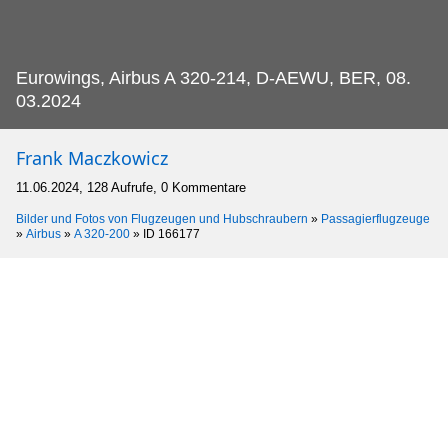
Eurowings, Airbus A 320-214, D-AEWU, BER, 08.
03.2024
Frank Maczkowicz
11.06.2024, 128 Aufrufe, 0 Kommentare
Bilder und Fotos von Flugzeugen und Hubschraubern
»
Passagierflugzeuge
»
Airbus
»
A 320-200
»
ID 166177