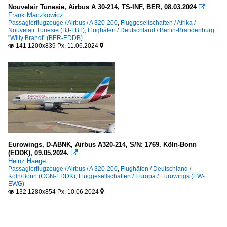
Nouvelair Tunesie, Airbus A 30-214, TS-INF, BER, 08.03.2024

Frank Maczkowicz
Passagierflugzeuge / Airbus / A 320-200
,
Fluggesellschaften / Afrika /
Nouvelair Tunesie (BJ-LBT)
,
Flughäfen / Deutschland / Berlin-Brandenburg
"Willy Brandt" (BER-EDDB)
141 1200x839 Px, 11.06.2024


Eurowings, D-ABNK, Airbus A320-214, S/N: 1769. Köln-Bonn
(EDDK), 09.05.2024.

Heinz Haege
Passagierflugzeuge / Airbus / A 320-200
,
Flughäfen / Deutschland /
Köln/Bonn (CGN-EDDK)
,
Fluggesellschaften / Europa / Eurowings (EW-
EWG)
132 1280x854 Px, 10.06.2024

