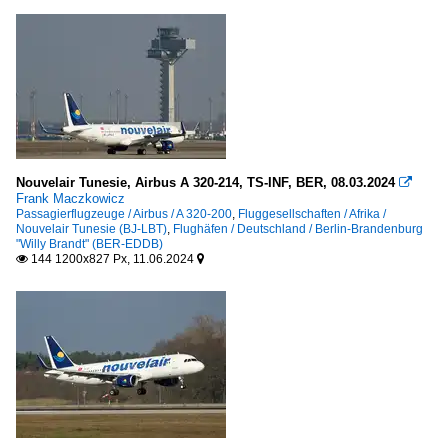
Nouvelair Tunesie, Airbus A 320-214, TS-INF, BER, 08.03.2024

Frank Maczkowicz
Passagierflugzeuge / Airbus / A 320-200
,
Fluggesellschaften / Afrika /
Nouvelair Tunesie (BJ-LBT)
,
Flughäfen / Deutschland / Berlin-Brandenburg
"Willy Brandt" (BER-EDDB)
144 1200x827 Px, 11.06.2024

