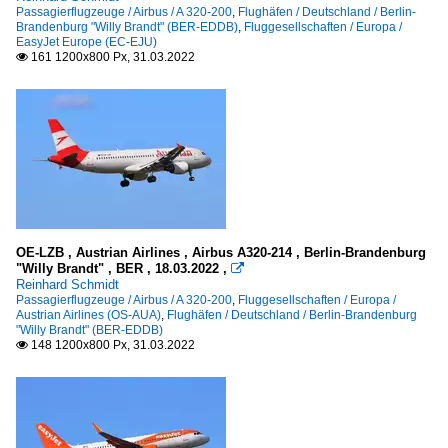
Passagierflugzeuge / Airbus / A 320-200
,
Flughäfen / Deutschland / Berlin-
Brandenburg "Willy Brandt" (BER-EDDB)
,
Fluggesellschaften / Europa /
EasyJet Europe (EC-EJU)
161 1200x800 Px, 31.03.2022

OE-LZB , Austrian Airlines , Airbus A320-214 , Berlin-Brandenburg
"Willy Brandt" , BER , 18.03.2022 ,

Reinhard Schmidt
Passagierflugzeuge / Airbus / A 320-200
,
Fluggesellschaften / Europa /
Austrian Airlines (OS-AUA)
,
Flughäfen / Deutschland / Berlin-Brandenburg
"Willy Brandt" (BER-EDDB)
148 1200x800 Px, 31.03.2022
