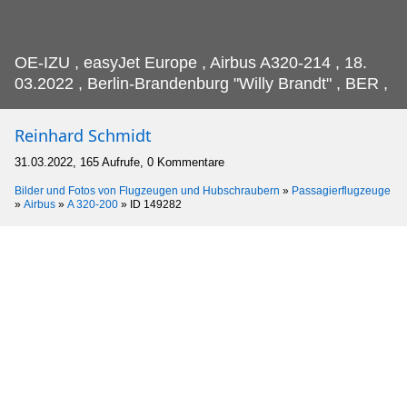
OE-IZU , easyJet Europe , Airbus A320-214 , 18.
03.2022 , Berlin-Brandenburg "Willy Brandt" , BER ,
Reinhard Schmidt
31.03.2022, 165 Aufrufe, 0 Kommentare
Bilder und Fotos von Flugzeugen und Hubschraubern
»
Passagierflugzeuge
»
Airbus
»
A 320-200
»
ID 149282