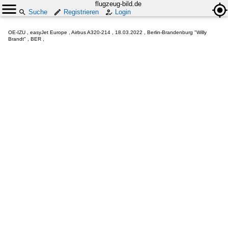
flugzeug-bild.de
Suche
Registrieren
Login
OE-IZU , easyJet Europe , Airbus A320-214 , 18.03.2022 , Berlin-Brandenburg "Willy
Brandt" , BER ,