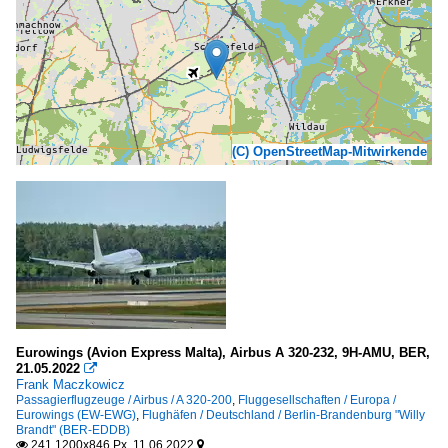
(C) OpenStreetMap-Mitwirkende
Eurowings (Avion Express Malta), Airbus A 320-232, 9H-AMU, BER,
21.05.2022

Frank Maczkowicz
Passagierflugzeuge / Airbus / A 320-200
,
Fluggesellschaften / Europa /
Eurowings (EW-EWG)
,
Flughäfen / Deutschland / Berlin-Brandenburg "Willy
Brandt" (BER-EDDB)
241 1200x846 Px, 11.06.2022

