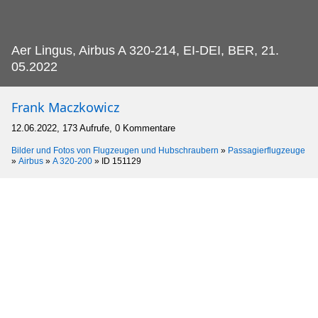
Aer Lingus, Airbus A 320-214, EI-DEI, BER, 21.
05.2022
Frank Maczkowicz
12.06.2022, 173 Aufrufe, 0 Kommentare
Bilder und Fotos von Flugzeugen und Hubschraubern
»
Passagierflugzeuge
»
Airbus
»
A 320-200
»
ID 151129