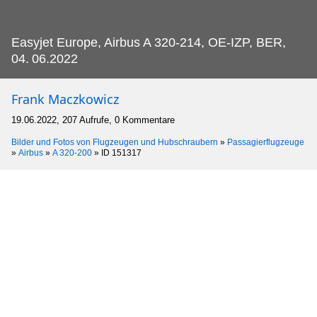
Easyjet Europe, Airbus A 320-214, OE-IZP, BER,
04.
06.2022
Frank Maczkowicz
19.06.2022, 207 Aufrufe, 0 Kommentare
Bilder und Fotos von Flugzeugen und Hubschraubern
»
Passagierflugzeuge
»
Airbus
»
A 320-200
»
ID 151317