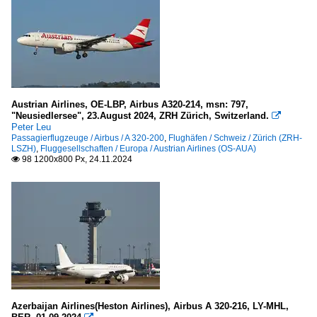
Austrian Airlines, OE-LBP, Airbus A320-214, msn: 797,
"Neusiedlersee", 23.August 2024, ZRH Zürich, Switzerland.

Peter Leu
Passagierflugzeuge / Airbus / A 320-200
,
Flughäfen / Schweiz / Zürich (ZRH-
LSZH)
,
Fluggesellschaften / Europa / Austrian Airlines (OS-AUA)
98 1200x800 Px, 24.11.2024

Azerbaijan Airlines(Heston Airlines), Airbus A 320-216, LY-MHL,