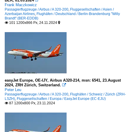
BER, 01.09.2024

Frank Maczkowicz
Passagierflugzeuge / Airbus / A 320-200
,
Fluggesellschaften / Asien /
Azerbaijan Airlines
,
Flughäfen / Deutschland / Berlin-Brandenburg "Willy
Brandt" (BER-EDDB)
101 1200x866 Px, 24.11.2024


easyJet Europe, OE-IJY, Airbus A320-214, msn: 6541, 23.August
2024, ZRH Zürich, Switzerland.

Peter Leu
Passagierflugzeuge / Airbus / A 320-200
,
Flughäfen / Schweiz / Zürich (ZRH-
LSZH)
,
Fluggesellschaften / Europa / EasyJet Europe (EC-EJU)
87 1200x800 Px, 23.11.2024
