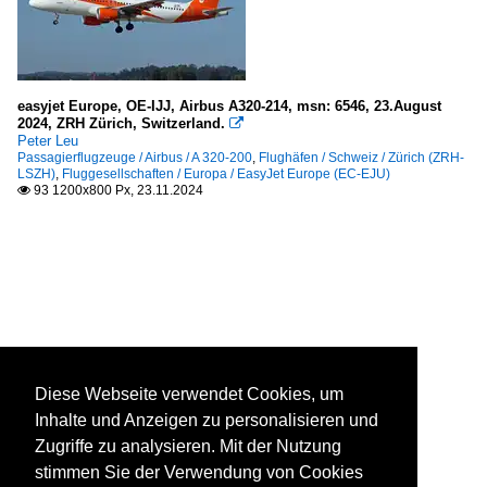
easyjet Europe, OE-IJJ, Airbus A320-214, msn: 6546, 23.August
2024, ZRH Zürich, Switzerland.

Peter Leu
Passagierflugzeuge / Airbus / A 320-200
,
Flughäfen / Schweiz / Zürich (ZRH-
LSZH)
,
Fluggesellschaften / Europa / EasyJet Europe (EC-EJU)
93 1200x800 Px, 23.11.2024

Diese Webseite verwendet Cookies, um
Inhalte und Anzeigen zu personalisieren und
Zugriffe zu analysieren. Mit der Nutzung
stimmen Sie der Verwendung von Cookies