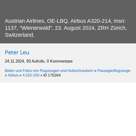
Austrian Airlines, OE-LBQ, Airbus A320-214, msn:
1137, "Wienerwald", 23.
August 2024, ZRH Zürich,
Switzerland.
Peter Leu
24.11.2024, 93 Aufrufe, 0 Kommentare
Bilder und Fotos von Flugzeugen und Hubschraubern
»
Passagierflugzeuge
»
Airbus
»
A 320-200
»
ID 170264