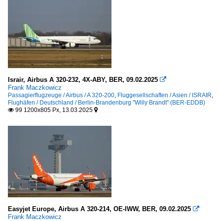
Israir, Airbus A 320-232, 4X-ABY, BER, 09.02.2025

Frank Maczkowicz
Passagierflugzeuge / Airbus / A 320-200
,
Fluggesellschaften / Asien / ISRAIR
,
Flughäfen / Deutschland / Berlin-Brandenburg "Willy Brandt" (BER-EDDB)
99 1200x805 Px, 13.03.2025


Easyjet Europe, Airbus A 320-214, OE-IWW, BER, 09.02.2025

Frank Maczkowicz