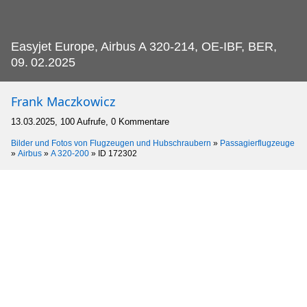
Easyjet Europe, Airbus A 320-214, OE-IBF, BER,
09.
02.2025
Frank Maczkowicz
13.03.2025, 100 Aufrufe, 0 Kommentare
Bilder und Fotos von Flugzeugen und Hubschraubern
»
Passagierflugzeuge
»
Airbus
»
A 320-200
»
ID 172302