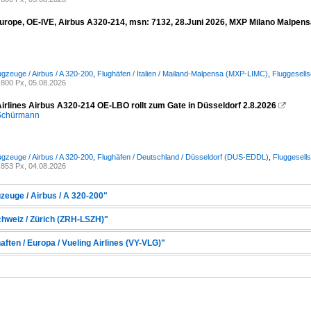
urope, OE-IVE, Airbus A320-214, msn: 7132, 28.Juni 2026, MXP Milano Malpensa,
ugzeuge / Airbus / A 320-200
,
Flughäfen / Italien / Mailand-Malpensa (MXP-LIMC)
,
Fluggesell
800 Px, 05.08.2026
Airlines Airbus A320-214 OE-LBO rollt zum Gate in Düsseldorf 2.8.2026

 Schürmann
ugzeuge / Airbus / A 320-200
,
Flughäfen / Deutschland / Düsseldorf (DUS-EDDL)
,
Fluggesells
853 Px, 04.08.2026
zeuge / Airbus / A 320-200"
chweiz / Zürich (ZRH-LSZH)"
aften / Europa / Vueling Airlines (VY-VLG)"