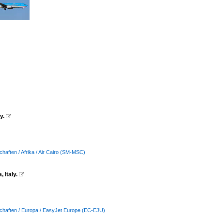
y.

chaften / Afrika / Air Cairo (SM-MSC)
 Italy.

schaften / Europa / EasyJet Europe (EC-EJU)