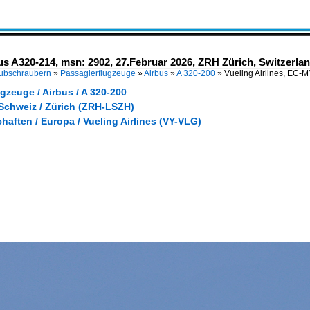
us A320-214, msn: 2902, 27.Februar 2026, ZRH Zürich, Switzerlan
Hubschraubern
»
Passagierflugzeuge
»
Airbus
»
A 320-200
»
Vueling Airlines, EC-
gzeuge / Airbus / A 320-200
 Schweiz / Zürich (ZRH-LSZH)
haften / Europa / Vueling Airlines (VY-VLG)