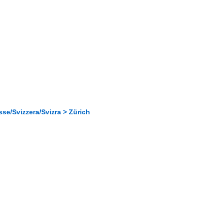
se/Svizzera/Svizra > Zürich