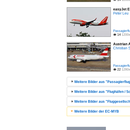
easyJet E
Peter Leu
Passagierfl
14
1200x

Austrian 
Christian
Passagierfl
22
1280x

Weitere Bilder aus "Passagierflug
Weitere Bilder aus "Flughäfen / S
Weitere Bilder aus "Fluggesellsch
Weitere Bilder der EC-MYB