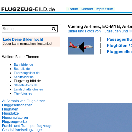
Forum
Kontakt
Impressum
Vueling Airlines, EC-MYB, Airb
Bilder und Fotos von Flugzeugen und 
Passagierflu
Lade Deine Bilder hoch!
Jeder kann mitmachen, kostenlos!
Flughäfen /
Fluggesellsc
Weitere Bilder-Themen:
Bahnbilder.de
Bus-bild.de
Fahrzeugbilder.de
Schiffbilder.de
Flugzeug-bild.de
Staedte-fotos.de
Landschaftsfotos.eu
Tier-fotos.eu
Außerhalb von Flugplätzen
Fluggesellschaften
Flughäfen
Flugplätze
Flugsimulatoren
Flugzeugwerke
Fracht- und Transportflugzeuge
Geschäftsreiseflugzeuge