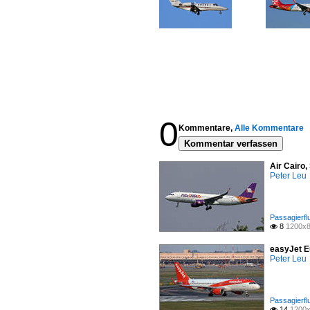
0
Kommentare,
Alle Kommentare
Kommentar verfassen
Air Cairo
Peter Leu
Passagierfl
8
1200x8

easyJet E
Peter Leu
Passagierfl
14
1200x
