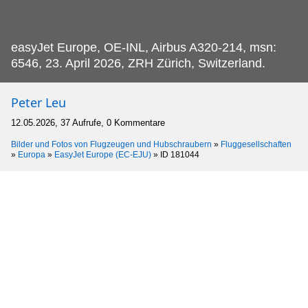
easyJet Europe, OE-INL, Airbus A320-214, msn:
6546, 23.
April 2026, ZRH Zürich, Switzerland.
Peter Leu
12.05.2026, 37 Aufrufe, 0 Kommentare
Bilder und Fotos von Flugzeugen und Hubschraubern
»
Fluggesellschaften
»
Europa
»
EasyJet Europe (EC-EJU)
»
ID 181044