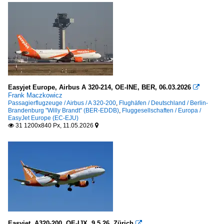
Easyjet Europe, Airbus A 320-214, OE-INE, BER, 06.03.2026

Frank Maczkowicz
Passagierflugzeuge / Airbus / A 320-200
,
Flughäfen / Deutschland / Berlin-
Brandenburg "Willy Brandt" (BER-EDDB)
,
Fluggesellschaften / Europa /
EasyJet Europe (EC-EJU)
31 1200x840 Px, 11.05.2026


Easyjet, A320-200, OE-IJX, 9.5.26, Zürich
