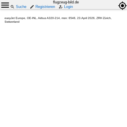
flugzeug-bild.de
Suche
Registrieren
Login
easyJet Europe, OE-INL, Airbus A320-214, msn: 6546, 23.April 2026, ZRH Zürich,
Switzerland