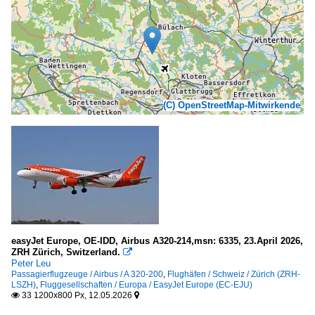
(C) OpenStreetMap-Mitwirkende
easyJet Europe, OE-IDD, Airbus A320-214,msn: 6335, 23.April 2026,
ZRH Zürich, Switzerland.

Peter Leu
Passagierflugzeuge / Airbus / A 320-200
,
Flughäfen / Schweiz / Zürich (ZRH-
LSZH)
,
Fluggesellschaften / Europa / EasyJet Europe (EC-EJU)
33 1200x800 Px, 12.05.2026

