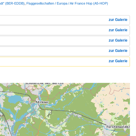
andt" (BER-EDDB)
,
Fluggesellschaften / Europa / Air France Hop (A5-HOP)
zur Galerie
zur Galerie
zur Galerie
zur Galerie
zur Galerie