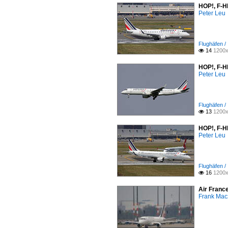
HOP!, F-H
Peter Leu
Flughäfen /
14
1200x

HOP!, F-H
Peter Leu
Flughäfen /
13
1200x

HOP!, F-H
Peter Leu
Flughäfen /
16
1200x

Air Franc
Frank Mac