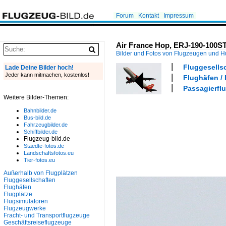
Forum
Kontakt
Impressum
Air France Hop, ERJ-190-100ST
Bilder und Fotos von Flugzeugen und 
Fluggesellsc
Lade Deine Bilder hoch!
Jeder kann mitmachen, kostenlos!
Flughäfen /
Passagierflu
Weitere Bilder-Themen:
Bahnbilder.de
Bus-bild.de
Fahrzeugbilder.de
Schiffbilder.de
Flugzeug-bild.de
Staedte-fotos.de
Landschaftsfotos.eu
Tier-fotos.eu
Außerhalb von Flugplätzen
Fluggesellschaften
Flughäfen
Flugplätze
Flugsimulatoren
Flugzeugwerke
Fracht- und Transportflugzeuge
Geschäftsreiseflugzeuge