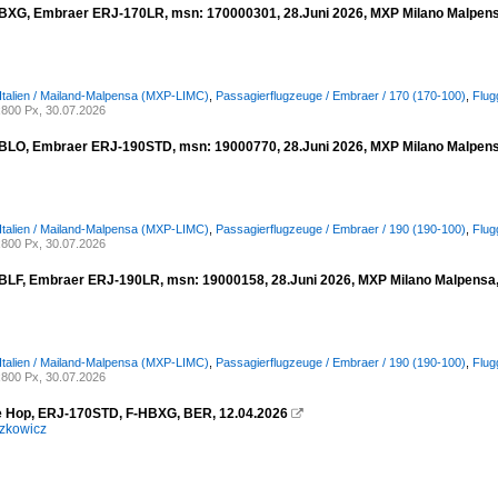
BXG, Embraer ERJ-170LR, msn: 170000301, 28.Juni 2026, MXP Milano Malpensa,
 Italien / Mailand-Malpensa (MXP-LIMC)
,
Passagierflugzeuge / Embraer / 170 (170-100)
,
Flug
800 Px, 30.07.2026
BLO, Embraer ERJ-190STD, msn: 19000770, 28.Juni 2026, MXP Milano Malpensa,
 Italien / Mailand-Malpensa (MXP-LIMC)
,
Passagierflugzeuge / Embraer / 190 (190-100)
,
Flug
800 Px, 30.07.2026
BLF, Embraer ERJ-190LR, msn: 19000158, 28.Juni 2026, MXP Milano Malpensa, I
 Italien / Mailand-Malpensa (MXP-LIMC)
,
Passagierflugzeuge / Embraer / 190 (190-100)
,
Flug
800 Px, 30.07.2026
e Hop, ERJ-170STD, F-HBXG, BER, 12.04.2026

zkowicz