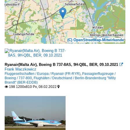
(C) OpenStreetMap-Mitwirkende
Ryanair(Malta Air), Boeing B 737-8AS, 9H-QBL, BER, 09.10.2021

Frank Maczkowicz
Fluggesellschaften / Europa / Ryanair (FR-RYR)
,
Passagierflugzeuge /
Boeing / 737-800
,
Flughäfen / Deutschland / Berlin-Brandenburg "Willy
Brandt" (BER-EDDB)
198 1200x810 Px, 08.02.2022

