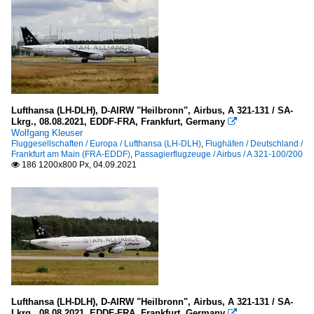
Lufthansa (LH-DLH), D-AIRW "Heilbronn", Airbus, A 321-131 / SA-
Lkrg., 08.08.2021, EDDF-FRA, Frankfurt, Germany

Wolfgang Kleuser
Fluggesellschaften / Europa / Lufthansa (LH-DLH)
,
Flughäfen / Deutschland /
Frankfurt am Main (FRA-EDDF)
,
Passagierflugzeuge / Airbus / A 321-100/200
186 1200x800 Px, 04.09.2021

Lufthansa (LH-DLH), D-AIRW "Heilbronn", Airbus, A 321-131 / SA-
Lkrg., 08.08.2021, EDDF-FRA, Frankfurt, Germany
