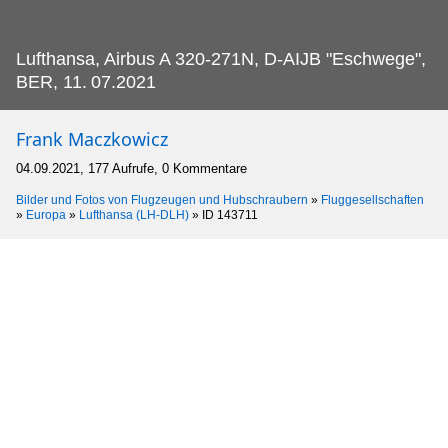
Lufthansa, Airbus A 320-271N, D-AIJB "Eschwege",
BER, 11.
07.2021
Frank Maczkowicz
04.09.2021, 177 Aufrufe, 0 Kommentare
Bilder und Fotos von Flugzeugen und Hubschraubern
»
Fluggesellschaften
»
Europa
»
Lufthansa (LH-DLH)
»
ID 143711