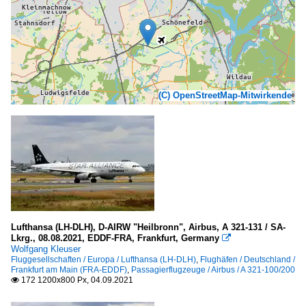
(C) OpenStreetMap-Mitwirkende
Lufthansa (LH-DLH), D-AIRW "Heilbronn", Airbus, A 321-131 / SA-
Lkrg., 08.08.2021, EDDF-FRA, Frankfurt, Germany

Wolfgang Kleuser
Fluggesellschaften / Europa / Lufthansa (LH-DLH)
,
Flughäfen / Deutschland /
Frankfurt am Main (FRA-EDDF)
,
Passagierflugzeuge / Airbus / A 321-100/200
172 1200x800 Px, 04.09.2021
