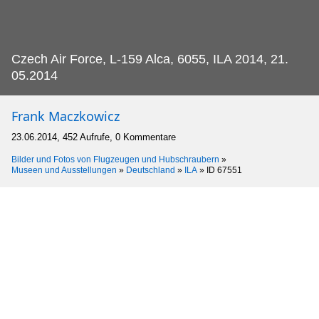
Czech Air Force, L-159 Alca, 6055, ILA 2014, 21.
05.2014
Frank Maczkowicz
23.06.2014, 452 Aufrufe, 0 Kommentare
Bilder und Fotos von Flugzeugen und Hubschraubern
»
Museen und Ausstellungen
»
Deutschland
»
ILA
»
ID 67551