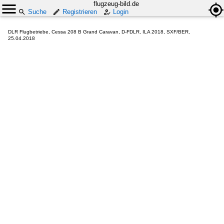
flugzeug-bild.de
Suche
Registrieren
Login
DLR Flugbetriebe, Cessa 208 B Grand Caravan, D-FDLR, ILA 2018, SXF/BER,
25.04.2018