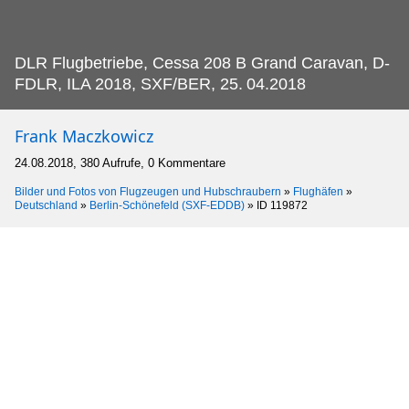
DLR Flugbetriebe, Cessa 208 B Grand Caravan, D-
FDLR, ILA 2018, SXF/BER, 25.
04.2018
Frank Maczkowicz
24.08.2018, 380 Aufrufe, 0 Kommentare
Bilder und Fotos von Flugzeugen und Hubschraubern
»
Flughäfen
»
Deutschland
»
Berlin-Schönefeld (SXF-EDDB)
»
ID 119872