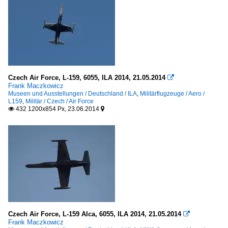
Czech Air Force, L-159, 6055, ILA 2014, 21.05.2014

Frank Maczkowicz
Museen und Ausstellungen / Deutschland / ILA
,
Militärflugzeuge / Aero /
L159
,
Militär / Czech / Air Force
432 1200x854 Px, 23.06.2014


Czech Air Force, L-159 Alca, 6055, ILA 2014, 21.05.2014

Frank Maczkowicz