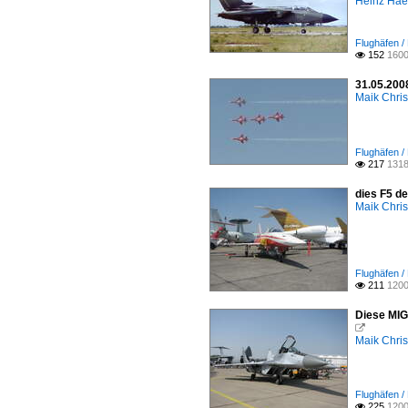
Heinz Ha
Flughäfen /
152
1600

31.05.200
Maik Chri
Flughäfen /
217
1318

dies F5 de
Maik Chri
Flughäfen /
211
1200

Diese MIG

Maik Chri
Flughäfen /
225
1200
