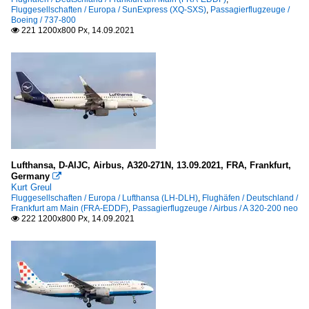
Fluggesellschaften / Europa / SunExpress (XQ-SXS)
,
Passagierflugzeuge /
Boeing / 737-800
221 1200x800 Px, 14.09.2021

Lufthansa, D-AIJC, Airbus, A320-271N, 13.09.2021, FRA, Frankfurt,
Germany

Kurt Greul
Fluggesellschaften / Europa / Lufthansa (LH-DLH)
,
Flughäfen / Deutschland /
Frankfurt am Main (FRA-EDDF)
,
Passagierflugzeuge / Airbus / A 320-200 neo
222 1200x800 Px, 14.09.2021
