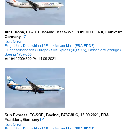
Air Europa, EC-LUT, Boeing, B737-85P, 13.09.2021, FRA, Frankfurt,
Germany

Kurt Greul
Flughäfen / Deutschland / Frankfurt am Main (FRA-EDDF)
,
Fluggesellschaften / Europa / SunExpress (XQ-SXS)
,
Passagierflugzeuge /
Boeing / 737-800
194 1200x800 Px, 14.09.2021

Sun Express, TC-SOE, Boeing, B737-8HC, 13.09.2021, FRA,
Frankfurt, Germany

Kurt Greul
Flughäfen / Deutschland / Frankfurt am Main (FRA-EDDF)
,