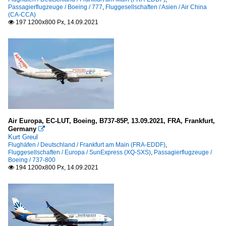
Passagierflugzeuge / Boeing / 777
,
Fluggesellschaften / Asien / Air China
(CA-CCA)
197 1200x800 Px, 14.09.2021

Air Europa, EC-LUT, Boeing, B737-85P, 13.09.2021, FRA, Frankfurt,
Germany

Kurt Greul
Flughäfen / Deutschland / Frankfurt am Main (FRA-EDDF)
,
Fluggesellschaften / Europa / SunExpress (XQ-SXS)
,
Passagierflugzeuge /
Boeing / 737-800
194 1200x800 Px, 14.09.2021
