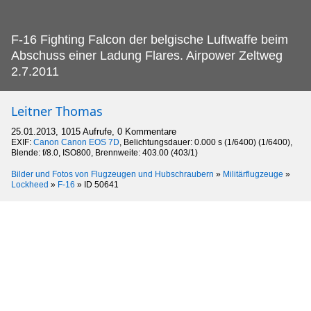
F-16 Fighting Falcon der belgische Luftwaffe beim
Abschuss einer Ladung Flares.
Airpower Zeltweg
2.7.2011
Leitner Thomas
25.01.2013, 1015 Aufrufe, 0 Kommentare
EXIF:
Canon Canon EOS 7D
, Belichtungsdauer: 0.000 s (1/6400) (1/6400),
Blende: f/8.0, ISO800, Brennweite: 403.00 (403/1)
Bilder und Fotos von Flugzeugen und Hubschraubern
»
Militärflugzeuge
»
Lockheed
»
F-16
»
ID 50641