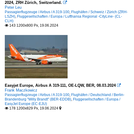
2024, ZRH Zürich, Switzerland.

Peter Leu
Passagierflugzeuge / Airbus / A 319-100
,
Flughäfen / Schweiz / Zürich (ZRH-
LSZH)
,
Fluggesellschaften / Europa / Lufthansa Regional -CityLine- (CL-
CLH)
143 1200x800 Px, 19.06.2024

Easyjet Europe, Airbus A 319-111, OE-LQW, BER, 08.03.2024

Frank Maczkowicz
Passagierflugzeuge / Airbus / A 319-100
,
Flughäfen / Deutschland / Berlin-
Brandenburg "Willy Brandt" (BER-EDDB)
,
Fluggesellschaften / Europa /
EasyJet Europe (EC-EJU)
178 1200x829 Px, 19.06.2024

