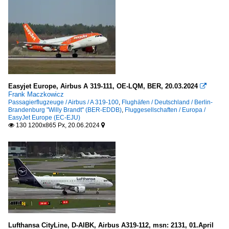
Easyjet Europe, Airbus A 319-111, OE-LQM, BER, 20.03.2024

Frank Maczkowicz
Passagierflugzeuge / Airbus / A 319-100
,
Flughäfen / Deutschland / Berlin-
Brandenburg "Willy Brandt" (BER-EDDB)
,
Fluggesellschaften / Europa /
EasyJet Europe (EC-EJU)
130 1200x865 Px, 20.06.2024


Lufthansa CityLine, D-AIBK, Airbus A319-112, msn: 2131, 01.April