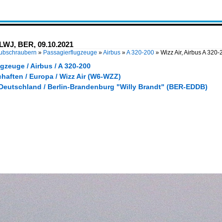
-LWJ, BER, 09.10.2021
Hubschraubern
»
Passagierflugzeuge
»
Airbus
»
A 320-200
»
Wizz Air, Airbus A 32
gzeuge / Airbus / A 320-200
haften / Europa / Wizz Air (W6-WZZ)
 Deutschland / Berlin-Brandenburg "Willy Brandt" (BER-EDDB)