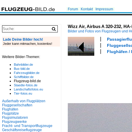
Forum
Kontakt
Impressum
Wizz Air, Airbus A 320-232, HA
Bilder und Fotos von Flugzeugen und 
Passagierflu
Lade Deine Bilder hoch!
Jeder kann mitmachen, kostenlos!
Fluggesellsc
Flughäfen /
Weitere Bilder-Themen:
Bahnbilder.de
Bus-bild.de
Fahrzeugbilder.de
Schiffbilder.de
Flugzeug-bild.de
Staedte-fotos.de
Landschaftsfotos.eu
Tier-fotos.eu
Außerhalb von Flugplätzen
Fluggesellschaften
Flughäfen
Flugplätze
Flugsimulatoren
Flugzeugwerke
Fracht- und Transportflugzeuge
Geschäftsreiseflugzeuge