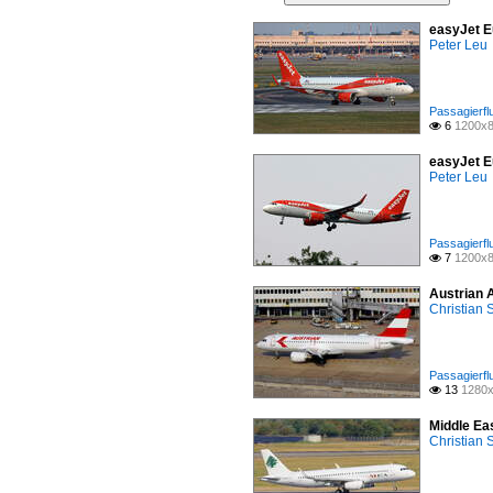
easyJet E
Peter Leu
Passagierfl
6
1200x8

easyJet E
Peter Leu
Passagierfl
7
1200x8

Austrian 
Christian
Passagierfl
13
1280x

Middle Ea
Christian