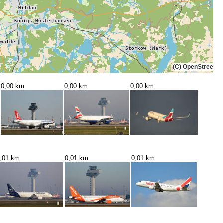
(C) OpenStreetMa
0,00 km
0,00 km
0,00 km
,01 km
0,01 km
0,01 km