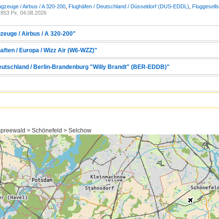
ugzeuge / Airbus / A 320-200
,
Flughäfen / Deutschland / Düsseldorf (DUS-EDDL)
,
Fluggesells
853 Px, 04.08.2026
zeuge / Airbus / A 320-200"
aften / Europa / Wizz Air (W6-WZZ)"
Deutschland / Berlin-Brandenburg "Willy Brandt" (BER-EDDB)"
preewald > Schönefeld > Selchow