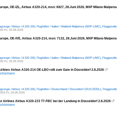
urope, OE-IZL, Airbus A320-214, msn: 6927, 28.Juni 2026, MXP Milano Malpensa,
ugzeuge / Airbus / A 320-200
,
Flughäfen / Italien / Mailand-Malpensa (MXP-LIMC)
,
Fluggesell
00 Px, 05.08.2026
urope, OE-IVE, Airbus A320-214, msn: 7132, 28.Juni 2026, MXP Milano Malpensa,
ugzeuge / Airbus / A 320-200
,
Flughäfen / Italien / Mailand-Malpensa (MXP-LIMC)
,
Fluggesell
00 Px, 05.08.2026
Airlines Airbus A320-214 OE-LBO rollt zum Gate in Düsseldorf 2.8.2026

 Schürmann
ugzeuge / Airbus / A 320-200
,
Flughäfen / Deutschland / Düsseldorf (DUS-EDDL)
,
Fluggesells
853 Px, 04.08.2026
st Airlines Airbus A320-233 T7-FBC bei der Landung in Düsseldorf 2.8.2026

 Schürmann