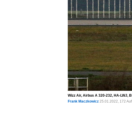
Wizz Air, Airbus A 320-232, HA-LWJ, 
Frank Maczkowicz
25.01.2022, 172 Au