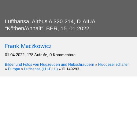
Lufthansa, Airbus A 320-214, D-AIUA
"Köthen/Anhalt", BER, 15.
01.2022
Frank Maczkowicz
01.04.2022, 178 Aufrufe, 0 Kommentare
Bilder und Fotos von Flugzeugen und Hubschraubern
»
Fluggesellschaften
»
Europa
»
Lufthansa (LH-DLH)
»
ID 149293