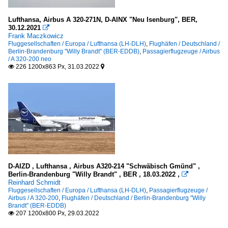
Lufthansa, Airbus A 320-271N, D-AINX "Neu Isenburg", BER,
30.12.2021

Frank Maczkowicz
Fluggesellschaften / Europa / Lufthansa (LH-DLH)
,
Flughäfen / Deutschland /
Berlin-Brandenburg "Willy Brandt" (BER-EDDB)
,
Passagierflugzeuge / Airbus
/ A 320-200 neo
226 1200x863 Px, 31.03.2022


D-AIZD , Lufthansa , Airbus A320-214 "Schwäbisch Gmünd" ,
Berlin-Brandenburg "Willy Brandt" , BER , 18.03.2022 ,

Reinhard Schmidt
Fluggesellschaften / Europa / Lufthansa (LH-DLH)
,
Passagierflugzeuge /
Airbus / A 320-200
,
Flughäfen / Deutschland / Berlin-Brandenburg "Willy
Brandt" (BER-EDDB)
207 1200x800 Px, 29.03.2022
