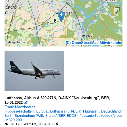
(C) OpenStreetMap-Mitwirkende
Lufthansa, Airbus A 320-271N, D-AINX "Neu-Isenburg", BER,
15.01.2022

Frank Maczkowicz
Fluggesellschaften / Europa / Lufthansa (LH-DLH)
,
Flughäfen / Deutschland /
Berlin-Brandenburg "Willy Brandt" (BER-EDDB)
,
Passagierflugzeuge / Airbus
/ A 320-200 neo
191 1200x809 Px, 01.04.2022

