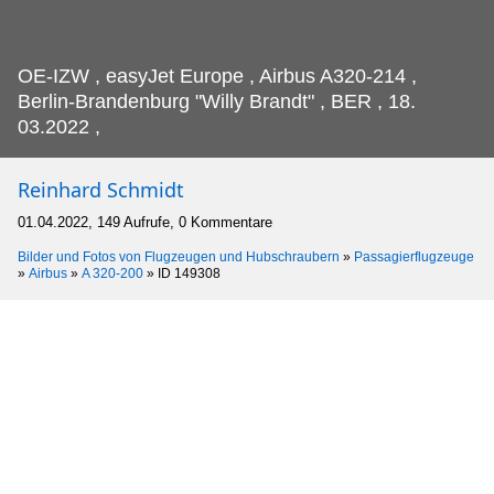
OE-IZW , easyJet Europe , Airbus A320-214 ,
Berlin-Brandenburg "Willy Brandt" , BER , 18.
03.2022 ,
Reinhard Schmidt
01.04.2022, 149 Aufrufe, 0 Kommentare
Bilder und Fotos von Flugzeugen und Hubschraubern
»
Passagierflugzeuge
»
Airbus
»
A 320-200
»
ID 149308