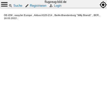
flugzeug-bild.de
Suche
Registrieren
Login
OE-IZW , easyJet Europe , Airbus A320-214 , Berlin-Brandenburg "Willy Brandt" , BER ,
18.03.2022 ,