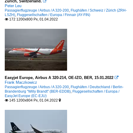
Zürich, Switzerland.

Peter Leu
Passagierflugzeuge / Airbus / A 320-200
,
Flughäfen / Schweiz / Zürich (ZRH-
LSZH)
,
Fluggesellschaften / Europa / Finnair (AY-FIN)
172 1200x800 Px, 01.04.2022

Easyjet Europe, Airbus A 320-214, OE-IZO, BER, 15.01.2022

Frank Maczkowicz
Passagierflugzeuge / Airbus / A 320-200
,
Flughäfen / Deutschland / Berlin-
Brandenburg "Willy Brandt" (BER-EDDB)
,
Fluggesellschaften / Europa /
EasyJet Europe (EC-EJU)
145 1200x804 Px, 01.04.2022

