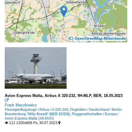
(C) OpenStreetMap-Mitwirkende
Avion Express Malta, Airbus A 320-232, 9H-MLP, BER, 18.05.2023

Frank Maczkowicz
Passagierflugzeuge / Airbus / A 320-200
,
Flughäfen / Deutschland / Berlin-
Brandenburg "Willy Brandt" (BER-EDDB)
,
Fluggesellschaften / Europa /
Avion Express Malta (X9-NVD)
112 1200x806 Px, 30.07.2023

