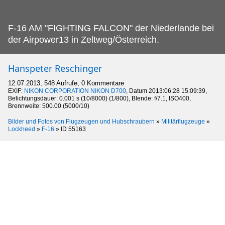
F-16 AM "FIGHTING FALCON" der Niederlande bei
der Airpower13 in Zeltweg/Österreich.
Hanspeter Reschinger
12.07.2013, 548 Aufrufe, 0 Kommentare
EXIF:
NIKON CORPORATION NIKON D700
, Datum 2013:06:28 15:09:39,
Belichtungsdauer: 0.001 s (10/8000) (1/800), Blende: f/7.1, ISO400,
Brennweite: 500.00 (5000/10)
Bilder und Fotos von Flugzeugen und Hubschraubern
»
Militärflugzeuge
»
Lockheed
»
F-16
»
ID 55163