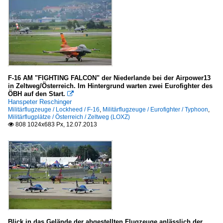
F-16 AM "FIGHTING FALCON" der Niederlande bei der Airpower13
in Zeltweg/Österreich. Im Hintergrund warten zwei Eurofighter des
ÖBH auf den Start.

Hanspeter Reschinger
Militärflugzeuge / Lockheed / F-16
,
Militärflugzeuge / Eurofighter / Typhoon
,
Militärflugplätze / Österreich / Zeltweg (LOXZ)
808 1024x683 Px, 12.07.2013

Blick in das Gelände der abgestellten Flugzeuge anlässlich der