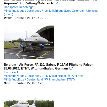
Airpower13 in Zeltweg/Österreich.

Hanspeter Reschinger
Militärflugzeuge / Lockheed / F-16
,
Militärflugplätze / Österreich / Zeltweg
(LOXZ)
694 1024x683 Px, 12.07.2013

Belgium - Air Force, FA-110, Sabca, F-16AM Flighting Falcon,
28.06.2013, ETNT, Wittmundhafen, Germany

Kurt Greul
Militärflugzeuge / Lockheed / F-16
,
Militär / Belgium / Air Force
,
Militärflugplätze / Deutschland / Wittmundhafen (ETNT)
573 1024x683 Px, 10.07.2013
