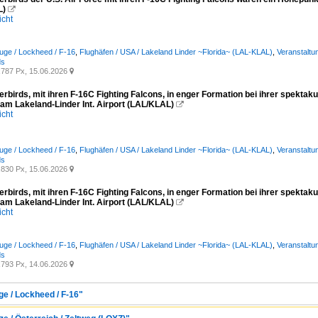
L)

icht
euge / Lockheed / F-16
,
Flughäfen / USA / Lakeland Linder ~Florida~ (LAL-KLAL)
,
Veranstaltu
ds
787 Px, 15.06.2026

erbirds, mit ihren F-16C Fighting Falcons, in enger Formation bei ihrer spek
 am Lakeland-Linder Int. Airport (LAL/KLAL)

icht
euge / Lockheed / F-16
,
Flughäfen / USA / Lakeland Linder ~Florida~ (LAL-KLAL)
,
Veranstaltu
ds
830 Px, 15.06.2026

erbirds, mit ihren F-16C Fighting Falcons, in enger Formation bei ihrer spek
 am Lakeland-Linder Int. Airport (LAL/KLAL)

icht
euge / Lockheed / F-16
,
Flughäfen / USA / Lakeland Linder ~Florida~ (LAL-KLAL)
,
Veranstaltu
ds
793 Px, 14.06.2026

ge / Lockheed / F-16"