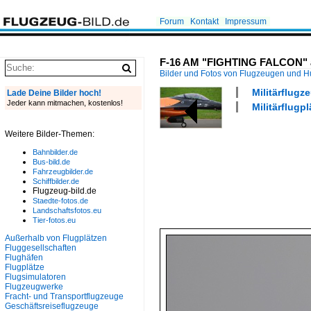
Forum
Kontakt
Impressum
F-16 AM "FIGHTING FALCON" aus
Bilder und Fotos von Flugzeugen und 
Militärflugz
Lade Deine Bilder hoch!
Jeder kann mitmachen, kostenlos!
Militärflugp
Weitere Bilder-Themen:
Bahnbilder.de
Bus-bild.de
Fahrzeugbilder.de
Schiffbilder.de
Flugzeug-bild.de
Staedte-fotos.de
Landschaftsfotos.eu
Tier-fotos.eu
Außerhalb von Flugplätzen
Fluggesellschaften
Flughäfen
Flugplätze
Flugsimulatoren
Flugzeugwerke
Fracht- und Transportflugzeuge
Geschäftsreiseflugzeuge