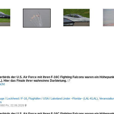
erbirds der U.S. Air Force mit ihren F-16C Fighting Falcons waren ein Höhepunk
). Hier das Finale ihrer wahnsinns Darbietung.

icht
euge / Lockheed / F-16
,
Flughäfen / USA / Lakeland Linder ~Florida~ (LAL-KLAL)
,
Veranstaltu
ds
880 Px, 22.06.2026

erbirds der U.S. Air Force mit ihren F-16C Fighting Falcons waren ein Höhepunk