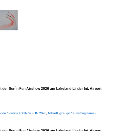
t der Sun`n Fun Airshow 2026 am Lakeland-Linder Int. Airport
ngen / Florida / SUN 'n FUN 2026
,
Militärflugzeuge / Kunstflugteams /
t der Sun`n Fun Airshow 2026 am Lakeland-Linder Int. Airport