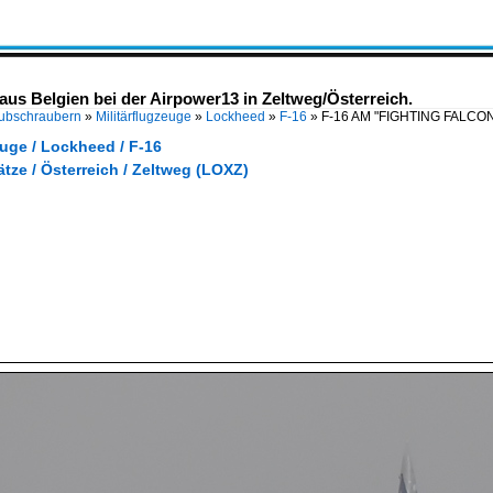
 Belgien bei der Airpower13 in Zeltweg/Österreich.
Hubschraubern
»
Militärflugzeuge
»
Lockheed
»
F-16
»
F-16 AM "FIGHTING FALCON"
euge / Lockheed / F-16
lätze / Österreich / Zeltweg (LOXZ)