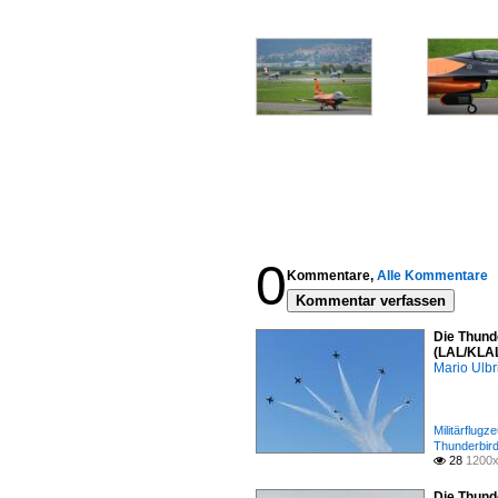
0
Kommentare,
Alle Kommentare
Kommentar verfassen
Die Thund
(LAL/KLAL
Mario Ulbr
Militärflugz
Thunderbir
28
1200x

Die Thund