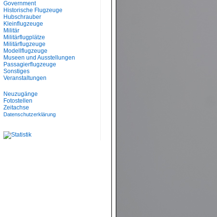
Government
Historische Flugzeuge
Hubschrauber
Kleinflugzeuge
Militär
Militärflugplätze
Militärflugzeuge
Modellflugzeuge
Museen und Ausstellungen
Passagierflugzeuge
Sonstiges
Veranstaltungen
Neuzugänge
Fotostellen
Zeitachse
Datenschutzerklärung