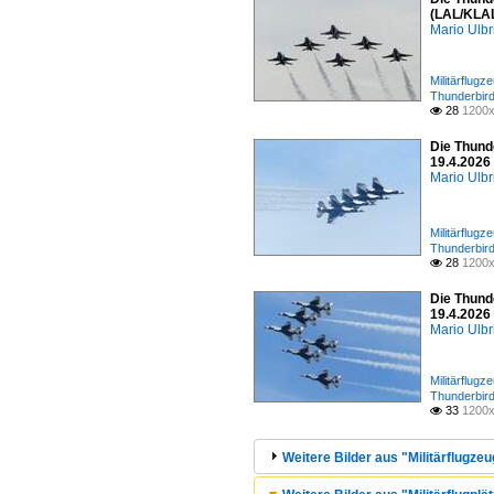
(LAL/KLA
Mario Ulbr
Militärflugz
Thunderbir
28
1200x

Die Thund
19.4.2026
Mario Ulbr
Militärflugz
Thunderbir
28
1200x

Die Thund
19.4.2026
Mario Ulbr
Militärflugz
Thunderbir
33
1200x

Weitere Bilder aus "Militärflugzeu